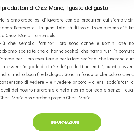
I produttori di Chez Marie, il gusto del gusto
Noi siamo orgogliosi di lavorare con dei produttori cui siamo vicin
geograficamente – la quasi totalità di loro si trova a meno di 5 k
da Chez Marie – e non solo.
Più che semplici fornitori, loro sono donne e uomini che no
abbiamo scelto (e che ci hanno scelto), che hanno tutti in comun
l’amore per il loro mestiere e per la loro regione, che lavorano dur
per essere in grado di offrire dei prodotti autentici, buoni (davver
molto, molto buoni!) e biologici. Sono in fondo anche coloro che c
consentono di vedere – e rivedere ancora – clienti soddisfatti a
tavoli del nostro ristorante o nella nostra bottega e senza i qual
Chez Marie non sarebbe proprio Chez Marie.
« PRODUCTEURS & SAVEURS »
INFORMAZIONI
→