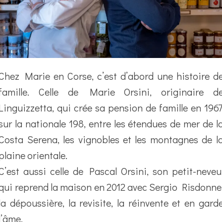
Chez Marie en Corse, c’est d’abord une histoire d
famille. Celle de Marie Orsini, originaire d
Linguizzetta, qui crée sa pension de famille en 1967
sur la nationale 198, entre les étendues de mer de l
Costa Serena, les vignobles et les montagnes de l
plaine orientale.
C’est aussi celle de Pascal Orsini, son petit-neveu
qui reprend la maison en 2012 avec Sergio Risdonne
la dépoussière, la revisite, la réinvente et en gard
l’âme.