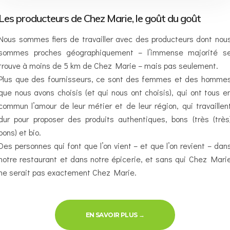
Les producteurs de Chez Marie, le goût du goût
Nous sommes fiers de travailler avec des producteurs dont nou
sommes proches géographiquement – l’immense majorité s
trouve à moins de 5 km de Chez Marie – mais pas seulement.
Plus que des fournisseurs, ce sont des femmes et des homme
que nous avons choisis (et qui nous ont choisis), qui ont tous e
commun l’amour de leur métier et de leur région, qui travaillen
dur pour proposer des produits authentiques, bons (très (très
bons) et bio.
Des personnes qui font que l’on vient – et que l’on revient – dan
notre restaurant et dans notre épicerie, et sans qui Chez Mari
ne serait pas exactement Chez Marie.
« PRODUCTEURS & SAVEURS 
EN SAVOIR PLUS
→