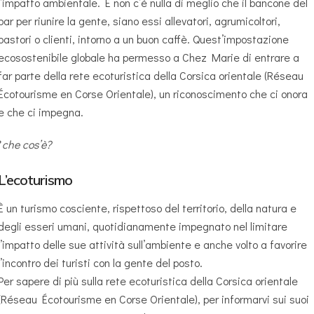
l’impatto ambientale. E non c’è nulla di meglio che il bancone del
bar per riunire la gente, siano essi allevatori, agrumicoltori,
pastori o clienti, intorno a un buon caffè. Quest’impostazione
ecosostenibile globale ha permesso a Chez Marie di entrare a
far parte della rete ecoturistica della Corsica orientale (Réseau
Écotourisme en Corse Orientale), un riconoscimento che ci onora
e che ci impegna.
*
che cos’è?
L’ecoturismo
È un turismo cosciente, rispettoso del territorio, della natura e
degli esseri umani, quotidianamente impegnato nel limitare
l’impatto delle sue attività sull’ambiente e anche volto a favorire
l’incontro dei turisti con la gente del posto.
Per sapere di più sulla rete ecoturistica della Corsica orientale
(Réseau Écotourisme en Corse Orientale), per informarvi sui suoi