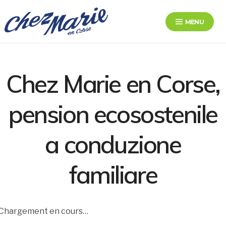
Skip
to
MENU
content
Chez Marie en Corse
Le bonheur au bord de la route
Chez Marie en Corse,
pension ecosostenile
a conduzione
familiare
Chargement en cours…