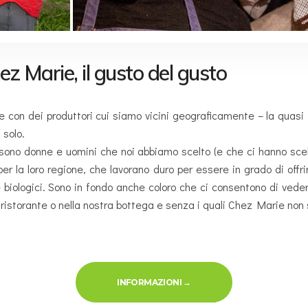
hez Marie, il gusto del gusto
re con dei produttori cui siamo vicini geograficamente – la quasi t
 solo.
ro sono donne e uomini che noi abbiamo scelto (e che ci hanno sce
per la loro regione, che lavorano duro per essere in grado di offri
e biologici. Sono in fondo anche coloro che ci consentono di veder
ro ristorante o nella nostra bottega e senza i quali Chez Marie no
« PRODUTTORI & SAPORI »
INFORMAZIONI
→