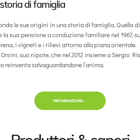
toria di famiglia
da le sue origini in una storia di famiglia. Quella d
e la sua pensione a conduzione familiare nel 1967, su
rena, i vigneti e i rilievi attorno alla piana orientale.
 Orsini, suo nipote, che nel 2012 insieme a Sergio Ris
e, la reinventa salvaguardandone l’anima.
« VOS HÔTES»
INFORMAZIONI
→