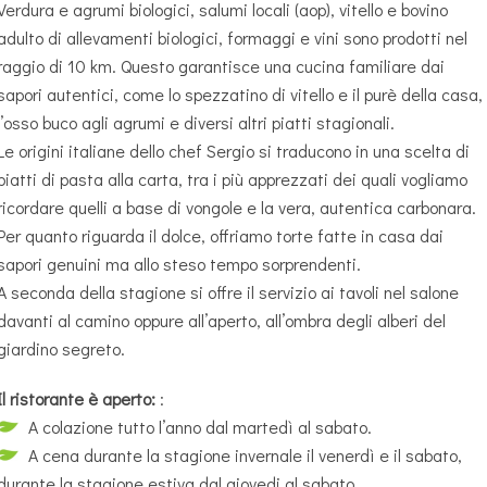
Verdura e agrumi biologici, salumi locali (aop), vitello e bovino
adulto di allevamenti biologici, formaggi e vini sono prodotti nel
raggio di 10 km. Questo garantisce una cucina familiare dai
sapori autentici, come lo spezzatino di vitello e il purè della casa,
l’osso buco agli agrumi e diversi altri piatti stagionali.
Le origini italiane dello chef Sergio si traducono in una scelta di
piatti di pasta alla carta, tra i più apprezzati dei quali vogliamo
ricordare quelli a base di vongole e la vera, autentica carbonara.
Per quanto riguarda il dolce, offriamo torte fatte in casa dai
sapori genuini ma allo steso tempo sorprendenti.
A seconda della stagione si offre il servizio ai tavoli nel salone
davanti al camino oppure all’aperto, all’ombra degli alberi del
giardino segreto.
Il ristorante è aperto:
:
A colazione tutto l’anno dal martedì al sabato.
A cena durante la stagione invernale il venerdì e il sabato,
durante la stagione estiva dal giovedi al sabato.