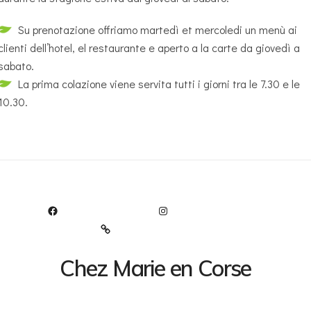
Su prenotazione offriamo martedì et mercoledi un menù ai
clienti dell’hotel, el restaurante e aperto a la carte da giovedì a
sabato.
La prima colazione viene servita tutti i giorni tra le 7.30 e le
10.30.
FACEBOOK
INSTAGRAM
TRIPADVISOR
Chez Marie en Corse
Le bonheur au bord de la route